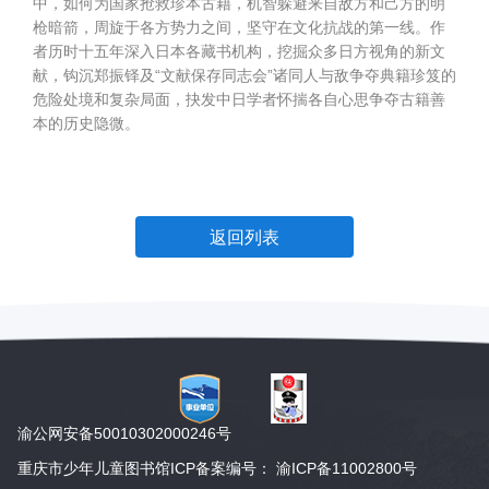
中，如何为国家抢救珍本古籍，机智躲避来自敌方和己方的明
枪暗箭，周旋于各方势力之间，坚守在文化抗战的第一线。作
者历时十五年深入日本各藏书机构，挖掘众多日方视角的新文
献，钩沉郑振铎及“文献保存同志会”诸同人与敌争夺典籍珍笈的
危险处境和复杂局面，抉发中日学者怀揣各自心思争夺古籍善
本的历史隐微。
返回列表
渝公网安备50010302000246号
重庆市少年儿童图书馆ICP备案编号： 渝ICP备11002800号