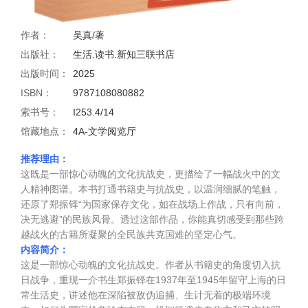
作者：
吴真/著
出版社：
生活.读书.新知三联书店
出版时间：
2025
ISBN：
9787108080882
索书号：
I253.4/14
馆藏地点：
4A-文学阅览厅
推荐理由：
这既是一部惊心动魄的文化抗战史，更描绘了一幅战火中的文
人精神图谱。本书打通书籍史与抗战史，以温润细腻的笔触，
还原了郑振铎“为国家保存文化，如在战场上作战，只有向前，
决无逃避”的民族风骨。透过这部作品，你能真切感受到那些跨
越战火的古籍所凝聚的全民族共克国难的坚定心气。
内容简介：
这是一部惊心动魄的文化抗战史。作者从书籍史的角度切入抗
日战争，重现一介书生郑振铎在1937年至1945年留守上海的日
常生活史，讲述他在深陷被敌伪追捕、生计无着的极端环境