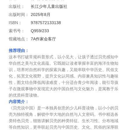
出版社：
长江少年儿童出版社
出版时间：
2025年8月
ISBN：
9787572133138
索书号：
Q959/233
馆藏地点：
7A作家会客厅
推荐理由：
这本书打破常规科普形式，以小见大，让孩子透过贝壳感知中
华自然之美与文化底蕴。它既能让读者掌握丰富的海洋生物知
识，培养对自然科学的探索兴趣，又能串联中华历史、民俗文
化，拓宽文化视野，提升文化认同感。内容兼具知识性与趣味
性，图文结合降低阅读难度，十分适合青少年阅读，能引导孩
子在微观事物中发现宏大的中国自然与文化魅力，是寓教于乐
的优质科普读物。
内容简介：
《贝壳说中国》是一本独具创意的少儿科普读物，以小小的贝
壳为独特视角，解锁中华大地的自然与人文密码。书中精选各
类特色贝壳，细致讲解贝壳的种类特征、生长习性、分布地域
等自然知识，更串联起贝壳与中国历史、文化、民俗的深厚联