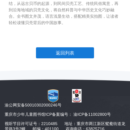
结，从远古贝币的起源，到民间贝壳工艺、传统民俗寓意，再
到沿海地域的贝壳文化，将自然科普与中华历史文化巧妙融
合。全书图文并茂，语言浅显生动，搭配精美实拍图，让读者
轻松读懂贝壳背后的中国故事。
返回列表
渝公网安备50010302000246号
重庆市少年儿童图书馆ICP备案编号： 渝ICP备11002800号
视听节目许可证号：2210485 地址：重庆市两江新区鸳鸯街道龙
景路3号2幢 邮编：401100 咨询电话：63825716